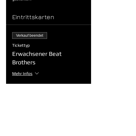
Eintrittskarten
Verkauf beendet
Tickettyp
Erwachsener Beat
Brothers
Mehr Infos
Preis
16,19 €
+0,81 € Mwst.
Ausverkauft
Tickettyp