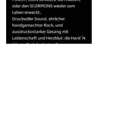
oder den SCORPIONS wieder zum 
Leben erweckt.
Druckvoller Sound, ehrlicher 
handgemachter Rock, und 
ausdrucksstarker Gesang mit 
Leidenschaft und Herzblut: die Hard´N
´Heavy Godz bedeuten Spass pur.
Spezial Guest on Stage.
Audiobäng
Weiterlesen >
Eintrittskarten
Ausverkauft
Tickettyp
Hard N Heavy Godz
20.05.2022