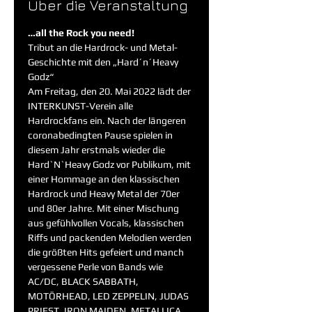
Über die Veranstaltung
…all the Rock you need!
Tribut an die Hardrock- und Metal-
Geschichte mit den „Hard´n´Heavy 
Godz“
Am Freitag, den 20. Mai 2022 lädt der 
INTERKUNST-Verein alle 
Hardrockfans ein. Nach der längeren 
coronabedingten Pause spielen in 
diesem Jahr erstmals wieder die 
Hard`N`Heavy Godz vor Publikum, mit 
einer Hommage an den klassischen 
Hardrock und Heavy Metal der 70er 
und 80er Jahre. Mit einer Mischung 
aus gefühlvollen Vocals, klassischen 
Riffs und packenden Melodien werden 
die größten Hits gefeiert und manch 
vergessene Perle von Bands wie 
AC/DC, BLACK SABBATH, 
MOTÖRHEAD, LED ZEPPELIN, JUDAS 
PRIEST, IRON MAIDEN, METALLICA, 