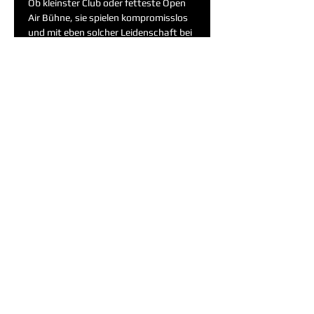
Ob kleinster Club oder fetteste Open 
Air Bühne, sie spielen kompromisslos 
und mit eben solcher Leidenschaft bei 
jedem ihrer Auftritte. Auf den 
Brettern, die…
Weiterlesen >
Eintrittskarten
Ausverkauft
Tickettyp
Erw. DDK 21.08.2021
Mehr Infos
Preis
16,50 €
MwSt. inbegriffen